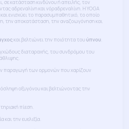
, σε κατάσταση κινδύνου ή απειλής, τον
ντας αδρεναλίνη και νόραδρεναλίνη. Η YOGA
και ενισχύει το παρασυμπαθητικό, τo οποίο
ση, την αποκατάσταση, την αναζοωγόνηση και
άγχος
και βελτιώνει την ποιότητα του
ύπνου
.
γχώδους διαταραχής, του συνδρόμου του
τάθλιψης.
ν παραγωγή των ορμονών που χαρίζουν
όσληψη οξυγόνου και βελτιώνοντας την
ρτηριακή πίεση.
ία και την ευελιξία.