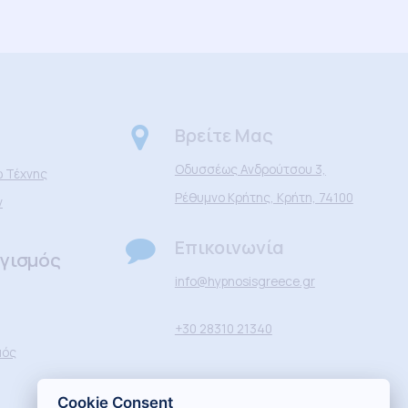
Βρείτε Μας
Οδυσσέως Ανδρούτσου 3,
 Τέχνης
Ρέθυμνο Κρήτης, Κρήτη, 74100
ν
Επικοινωνία
ογισμός
info@hypnosisgreece.gr
+30 28310 21340
μός
Cookie Consent