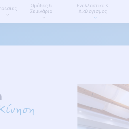
Ομάδες &
Εναλλακτικα &
ηρεσίες
Σεμινάρια
Διαλογισμος
η
 Kίνηση