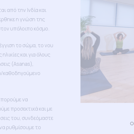
αι από την Ινδία και
φέρθηκε η γνώση της
στον υπόλοιπο κόσμο.
έγγιση το σώμα, το νου
 ηλικίες και για όλους
εις (Asanas),
ση/καθοδηγούμενο
μπορούμε να
ύμε προσεκτικά και με
ήσεις του, συνδεόμαστε
 να ρυθμίσουμε το