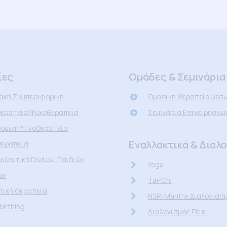
ίες
Ομάδες & Σεμινάρια
ακή Συμπεριφορική
Ομαδική Θεραπεία μέσω
εραπεία/Ψυχοθεραπεία
Σεμινάρια Επιχειρήσεω
ομική Υπνοθεραπεία
Εναλλακτικά & Διαλ
θεραπεία
υλευτική Γονέων, Παιδιών,
Yoga
ων
Tai-Chi
τική Θεραπεία
NSR-Mantra Διαλογιασ
birthing
Διαλογισμός Ρέικι