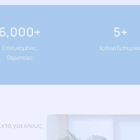
6,000
+
5
+
Επιτυχημένες
Χρόνια Εμπειρία
Θεραπείες
χτά για όλους,