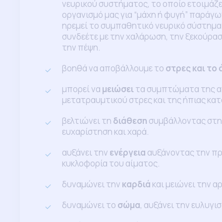
νευρικού συστήματος, το οποίο ετοιμάζει
οργανισμό μας για “μάχη ή φυγή” παράγω
ηρεμεί το συμπαθητικό νευρικό σύστημα 
συνδεέτε με την χαλάρωση, την ξεκούρα
την πέψη.
βοηθά να αποβάλλουμε το
στρες και το 
μπορεί να
μειώσει
τα συμπτώματα της α
μετατραυμτικού στρες και της ήπιας κα
βελτιώνει τη
διάθεση
συμβάλλοντας στη
ευχαρίστηση και χαρά.
αυξάνει την
ενέργεια
αυξάνοντας την πρ
κυκλοφορία του αίματος.
δυναμώνει την
καρδιά
και μειώνει την α
δυναμώνει το
σώμα
, αυξάνει την ευλυγισ