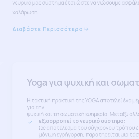
νευρικό μας σύστημα έτσι ώστε να νιώσουμε ασφάλει
χαλάρωση.
Διαβάστε Περισσότερα
Yoga για ψυχική και σωμα
Η τακτική πρακτική της YOGA αποτελεί ένα μ
για την
ψυχική και τη σωματική ευημερία. Μεταξύ άλλ
εξισορροπεί το νευρικό σύστημα:
Ως αποτέλεσμα του σύγχρονου τρόπου ζω
μόνιμη εγρήγορση, παρατηρείται μια τά