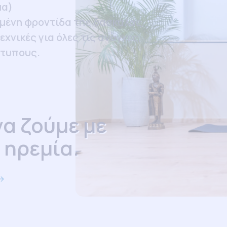
μα)
μένη φροντίδα της δασκάλας,
εχνικές για όλες τις ανάγκες,
ότυπους.
να ζούμε με
 ηρεμία.