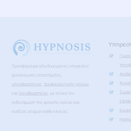
Υπηρεσ
Γνωσι
Υπνοθ
Προσφέρουμε εξειδικευμένες υπηρεσίες
Αναδρ
ψυχολογικής υποστήριξης,
Ψυχο
υπνοθεραπείας
,
συμβουλευτικής γονέων
Συμβο
και
λογοθεραπείας
, με στόχο την
Εφήβ
ενδυνάμωση της ψυχικής υγείας και
Εικασ
ευεξίας ατόμων κάθε ηλικίας.
Hypno