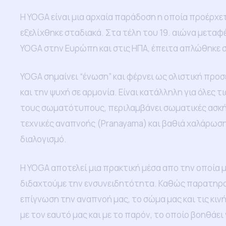
Η YOGA είναι μια αρχαία παράδοση η οποία προέρχετ
εξελίχθηκε σταδιακά. Στα τέλη του 19. αιώνα μετα
YOGA στην Ευρώπη και στις ΗΠΑ, έπειτα απλώθηκε 
YOGA σημαίνει “ένωση” και φέρνει ως ολιστική προσ
και την ψυχή σε αρμονία. Είναι κατάλληλη για όλες τις
τους σωματότυπους, περιλαμβάνει σωματικές ασκήσ
τεχνικές αναπνοής (Pranayama) και βαθιά χαλάρω
διαλογισμό.
Η YOGA αποτελεί μια πρακτική μέσα απο την οποία 
διδαχτούμε την ενσυνειδητότητα. Καθώς παρατηρο
επίγνωση την αναπνοή μας, το σώμα μας και τις κιν
με τον εαυτό μας και με το παρόν, το οποίο βοηθάει