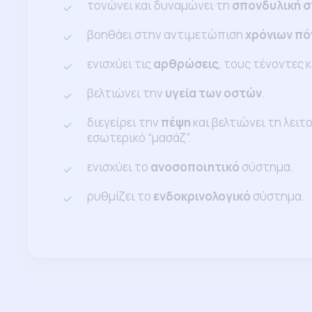
τονώνει και δυναμώνει τη
σπονδυλική σ
βοηθάει στην αντιμετώπιση
χρόνιων π
ενισχύει τις
αρθρώσεις
, τους τένοντες 
βελτιώνει την
υγεία των οστών
.
διεγείρει την
πέψη
και βελτιώνει τη λει
εσωτερικό “μασάζ”.
ενισχύει το
ανοσοποιητικό
σύστημα.
ρυθμίζει το
ενδοκρινολογικό
σύστημα.