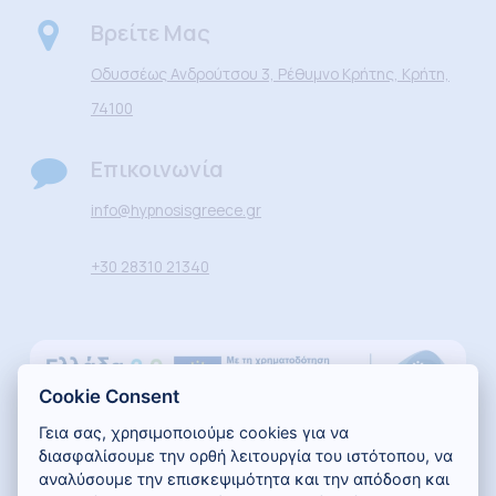
Βρείτε Μας
Οδυσσέως Ανδρούτσου 3, Ρέθυμνο Κρήτης, Κρήτη,
74100
Επικοινωνία
info@hypnosisgreece.gr
+30 28310 21340
Cookie Consent
Γεια σας, χρησιμοποιούμε cookies για να
διασφαλίσουμε την ορθή λειτουργία του ιστότοπου, να
αναλύσουμε την επισκεψιμότητα και την απόδοση και
©
2026
. All rights reserved.