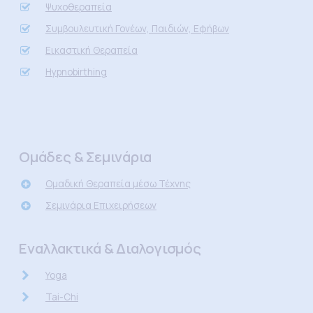
Ψυχοθεραπεία
Συμβουλευτική Γονέων, Παιδιών, Εφήβων
Εικαστική Θεραπεία
Hypnobirthing
Ομάδες & Σεμινάρια
Ομαδική Θεραπεία μέσω Τέχνης
Σεμινάρια Επιχειρήσεων
Εναλλακτικά & Διαλογισμός
Yoga
Tai-Chi