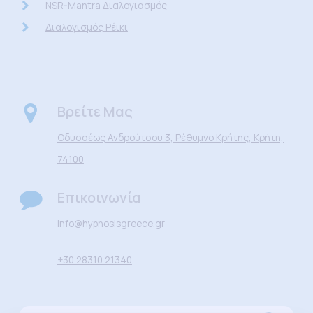
NSR-Mantra Διαλογιασμός
Διαλογισμός Ρέικι
Βρείτε Μας
Οδυσσέως Ανδρούτσου 3, Ρέθυμνο Κρήτης, Κρήτη,
74100
Επικοινωνία
info@hypnosisgreece.gr
+30 28310 21340