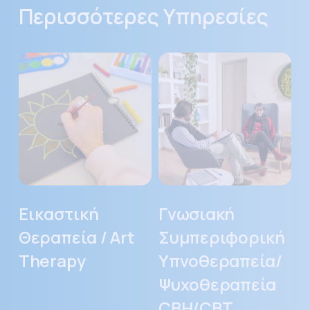
Περισσότερες Υπηρεσίες
Εικαστική
Γνωσιακή
Θεραπεία
Συμπεριφορική
/
Υπνοθεραπεία/
Art
Ψυχοθεραπεία
Therapy
CBH/CBT
Εικαστική
Γνωσιακή
Θεραπεία / Art
Συμπεριφορική
Therapy
Υπνοθεραπεία/
Ψυχοθεραπεία
CBH/CBT