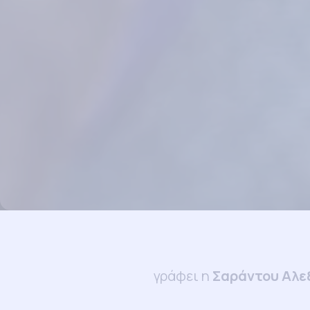
γράφει η
Σαράντου Αλε